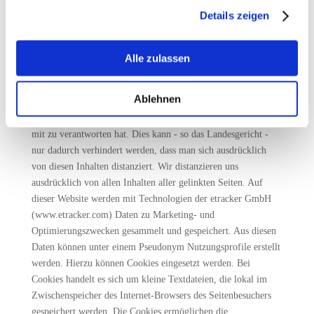
gesammelt haben.
Unternehmen übernehmen irgendeine Art der Haftung für die
Details zeigen
Verwendung dieser Publikation oder deren Inhalt. Weder die
Veröffentlichung, noch ihr Inhalt, noch eine Kopie dieser
Veröffentlichung darf ohne die vorherige Erlaubnis von KANI
Alle zulassen
GmbH auf irgendeine Art verändert, an Dritte verteilt oder
übermittelt werden. Mit Urteil vom 12. Mai 1998 hat das
Ablehnen
Landgericht Hamburg entschieden, dass man durch die
Anbringung eines Links die Inhalte der gelinkten Seite ggf.
mit zu verantworten hat. Dies kann - so das Landesgericht -
nur dadurch verhindert werden, dass man sich ausdrücklich
von diesen Inhalten distanziert. Wir distanzieren uns
ausdrücklich von allen Inhalten aller gelinkten Seiten. Auf
dieser Website werden mit Technologien der etracker GmbH
(www.etracker.com) Daten zu Marketing- und
Optimierungszwecken gesammelt und gespeichert. Aus diesen
Daten können unter einem Pseudonym Nutzungsprofile erstellt
werden. Hierzu können Cookies eingesetzt werden. Bei
Cookies handelt es sich um kleine Textdateien, die lokal im
Zwischenspeicher des Internet-Browsers des Seitenbesuchers
gespeichert werden. Die Cookies ermöglichen die