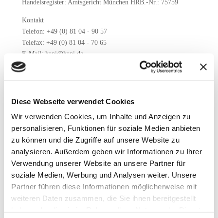
Handelsregister: Amtsgericht München HRB.-Nr.: 75759
Kontakt
Telefon: +49 (0) 81 04 - 90 57
Telefax: +49 (0) 81 04 - 70 65
E-Mail: kani@kani.de
Quelle: eRecht24
Diese Webseite verwendet Cookies
Wir verwenden Cookies, um Inhalte und Anzeigen zu
personalisieren, Funktionen für soziale Medien anbieten
Verantwortlicher Herausgeber von allen Bildern und Texten
zu können und die Zugriffe auf unsere Website zu
dieser Homepage: KANI GmbH
analysieren. Außerdem geben wir Informationen zu Ihrer
Ausgenommen Banner Startseite: Fotolia.com
Verwendung unserer Website an unsere Partner für
soziale Medien, Werbung und Analysen weiter. Unsere
Haftungsausschlußerklärung:
Partner führen diese Informationen möglicherweise mit
Für die Richtigkeit oder Vollständigkeit der Angaben dieser
weiteren Daten zusammen, die Sie ihnen bereitgestellt
Homepage wird vom Herausgeber keine Garantie
haben oder die sie im Rahmen Ihrer Nutzung der Dienste
übernommen. Weder die Firma KANI GmbH noch assoziierte